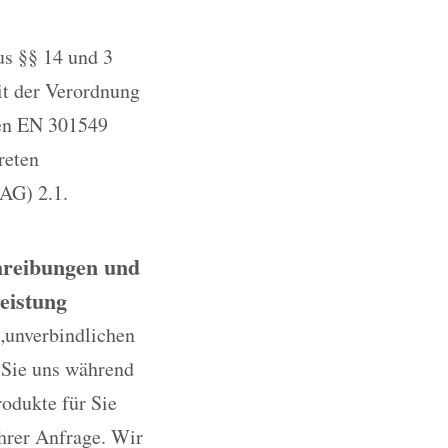
us §§ 14 und 3
it der Verordnung
ten EN 301549
reten
AG) 2.1.
chreibungen und
eistung
„unverbindlichen
 Sie uns während
rodukte für Sie
Ihrer Anfrage. Wir