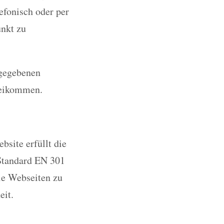
efonisch oder per
unkt zu
ngegebenen
beikommen.
site erfüllt die
Standard EN 301
eie Webseiten zu
eit.